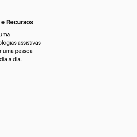
a e Recursos
 uma
ogias assistivas
or uma pessoa
ia a dia.