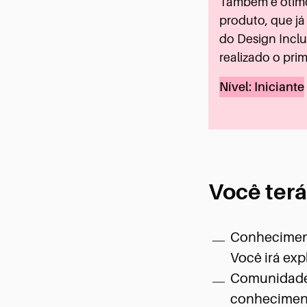
Também é ótimo
produto, que j
do Design Incl
realizado o prim
Nível: Iniciante
Você terá
Conheciment
Você irá ex
Comunidade 
conheciment