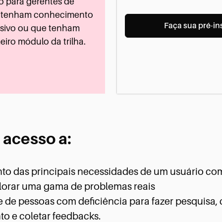
 para gerentes de
á tenham conhecimento
Link
Faça sua pré-in
usivo ou que tenham
externo
eiro módulo da trilha.
Google
Forms
 acesso a:
o das principais necessidades de um usuário com 
plorar uma gama de problemas reais
de pessoas com deficiência para fazer pesquisa, 
o e coletar feedbacks.