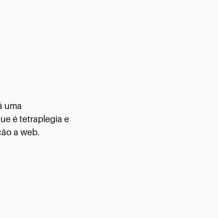
á uma
e é tetraplegia e
ção a web.